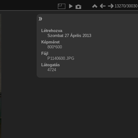
13270/30030
Létrehozva
Szombat 27 Április 2013
Képméret
800*600
Fájl
P1140600.JPG
Látogatás
4724