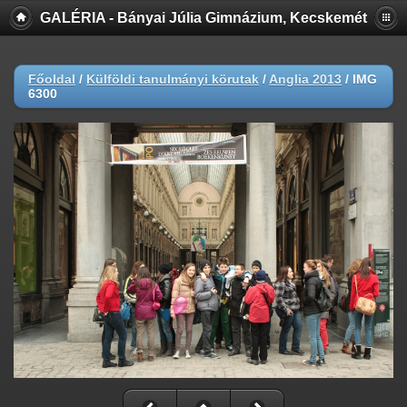
GALÉRIA - Bányai Júlia Gimnázium, Kecskemét
Főoldal
/
Külföldi tanulmányi körutak
/
Anglia 2013
/
IMG
6300