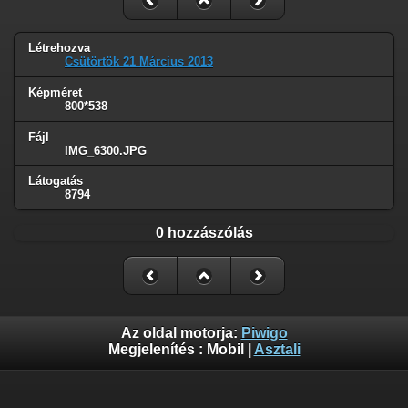
Létrehozva
Csütörtök 21 Március 2013
Képméret
800*538
Fájl
IMG_6300.JPG
Látogatás
8794
0 hozzászólás
Az oldal motorja:
Piwigo
Megjelenítés :
Mobil
|
Asztali