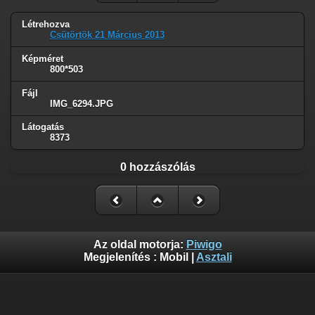
Létrehozva
Csütörtök 21 Március 2013
Képméret
800*503
Fájl
IMG_6294.JPG
Látogatás
8373
0 hozzászólás
Az oldal motorja:
Piwigo
Megjelenítés :
Mobil
|
Asztali