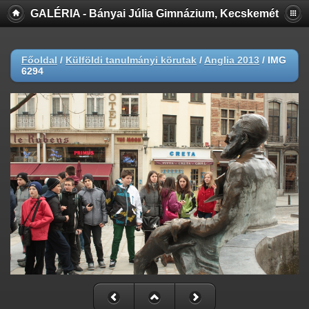
GALÉRIA - Bányai Júlia Gimnázium, Kecskemét
Főoldal
/
Külföldi tanulmányi körutak
/
Anglia 2013
/
IMG
6294