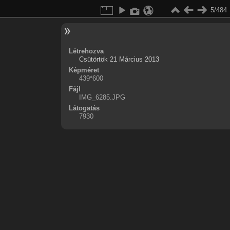
5/484
Létrehozva
Csütörtök 21 Március 2013
Képméret
439*600
Fájl
IMG_6285.JPG
Látogatás
7930