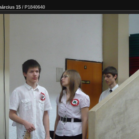
árcius 15
/
P1840640