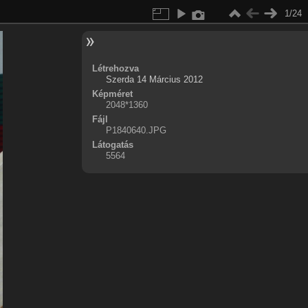
1/24
Létrehozva
Szerda 14 Március 2012
Képméret
2048*1360
Fájl
P1840640.JPG
Látogatás
5564