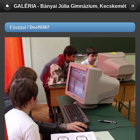
GALÉRIA - Bányai Júlia Gimnázium, Kecskemét
Főoldal
/
Dscf0387