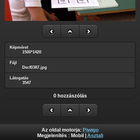
Képméret
1500*1420
Fájl
Dscf0387.jpg
Látogatás
3547
0 hozzászólás
Az oldal motorja:
Piwigo
Megjelenítés :
Mobil
|
Asztali