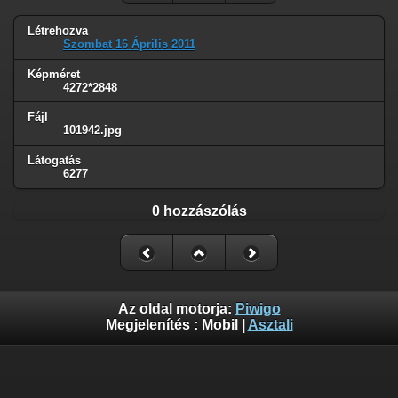
Létrehozva
Szombat 16 Április 2011
Képméret
4272*2848
Fájl
101942.jpg
Látogatás
6277
0 hozzászólás
Az oldal motorja:
Piwigo
Megjelenítés :
Mobil
|
Asztali