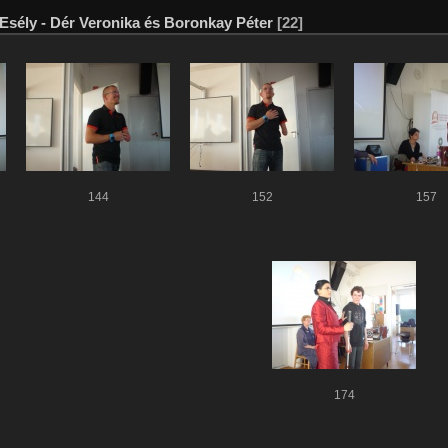
Esély - Dér Veronika és Boronkay Péter
[22]
144
152
157
174