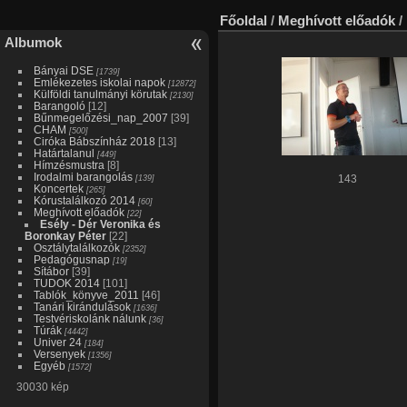
Főoldal
/
Meghívott előadók
/
Albumok
Bányai DSE
[1739]
Emlékezetes iskolai napok
[12872]
Külföldi tanulmányi körutak
[2130]
Barangoló
[12]
Bűnmegelőzési_nap_2007
[39]
CHAM
[500]
Ciróka Bábszínház 2018
[13]
Határtalanul
[449]
Hímzésmustra
[8]
Irodalmi barangolás
[139]
143
Koncertek
[265]
Kórustalálkozó 2014
[60]
Meghívott előadók
[22]
Esély - Dér Veronika és
Boronkay Péter
[22]
Osztálytalálkozók
[2352]
Pedagógusnap
[19]
Sítábor
[39]
TUDOK 2014
[101]
Tablók_könyve_2011
[46]
Tanári kirándulások
[1636]
Testvériskolánk nálunk
[36]
Túrák
[4442]
Univer 24
[184]
Versenyek
[1356]
Egyéb
[1572]
30030 kép