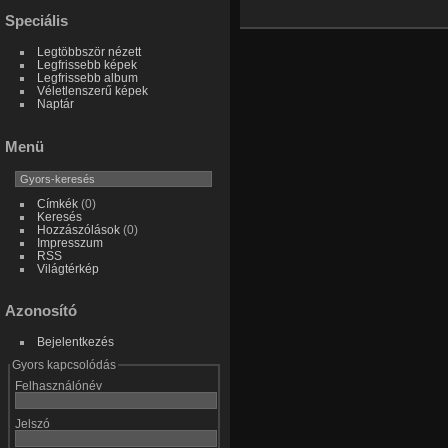
Speciális
Legtöbbször nézett
Legfrissebb képek
Legfrissebb album
Véletlenszerű képek
Naptár
Menü
Címkék
(0)
Keresés
Hozzászólások
(0)
Impresszum
RSS
Világtérkép
Azonosító
Bejelentkezés
Gyors kapcsolódás
Felhasználónév
Jelszó