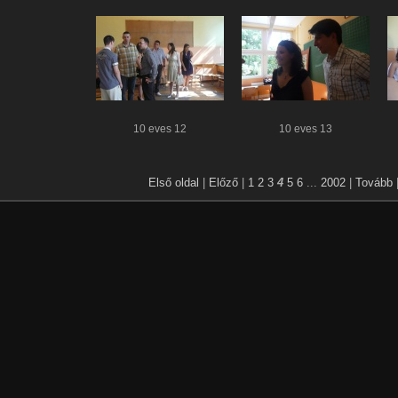
10 eves 12
10 eves 13
Első oldal
|
Előző
|
1
2
3
4
5
6
...
2002
|
Tovább