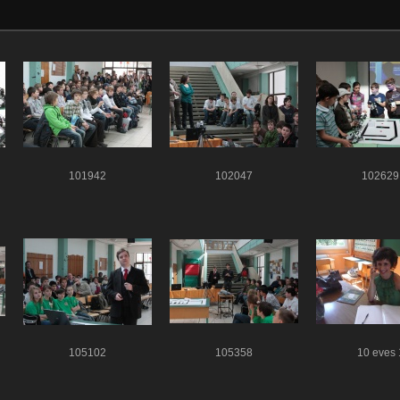
101942
102047
102629
105102
105358
10 eves 