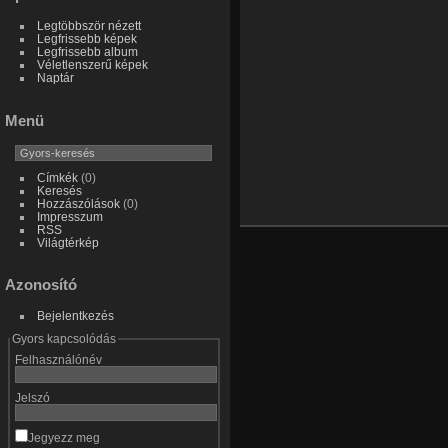
Legtöbbször nézett
Legfrissebb képek
Legfrissebb album
Véletlenszerű képek
Naptár
Menü
Címkék
(0)
Keresés
Hozzászólások
(0)
Impresszum
RSS
Világtérkép
Azonosító
Bejelentkezés
Gyors kapcsolódás
Felhasználónév
Jelszó
Jegyezz meg