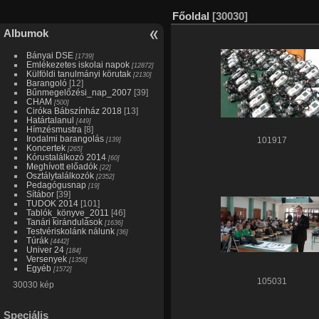
Főoldal
[30030]
Albumok
Bányai DSE
[1739]
Emlékezetes iskolai napok
[12872]
Külföldi tanulmányi körutak
[2130]
Barangoló
[12]
Bűnmegelőzési_nap_2007
[39]
CHAM
[500]
Ciróka Bábszínház 2018
[13]
Határtalanul
[449]
Hímzésmustra
[8]
Irodalmi barangolás
[139]
101917
Koncertek
[265]
Kórustalálkozó 2014
[60]
Meghívott előadók
[22]
Osztálytalálkozók
[2352]
Pedagógusnap
[19]
Sítábor
[39]
TUDOK 2014
[101]
Tablók_könyve_2011
[46]
Tanári kirándulások
[1636]
Testvériskolánk nálunk
[36]
Túrák
[4442]
Univer 24
[184]
Versenyek
[1356]
Egyéb
[1572]
105031
30030 kép
Speciális