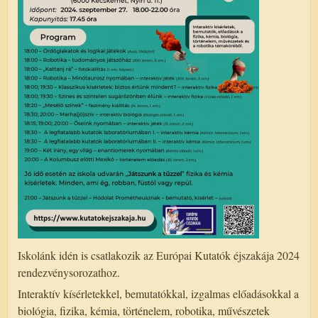
Iskolánk idén is csatlakozik az Európai Kutatók éjszakája 2024
rendezvénysorozathoz.
Interaktív kísérletekkel, bemutatókkal, izgalmas előadásokkal a
biológia, fizika, kémia, történelem, robotika, művészetek