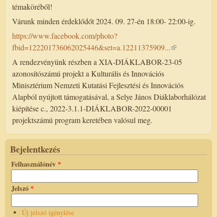
témaköréből!
Várunk minden érdeklődőt 2024. 09. 27-én 18:00- 22:00-ig.
https://www.facebook.com/photo?
fbid=122201736062025446&set=a.12211375909...
A rendezvényünk részben a XIA-DIÁKLABOR-23-05
azonosítószámú projekt a Kulturális és Innovációs
Minisztérium Nemzeti Kutatási Fejlesztési és Innovációs
Alapból nyújtott támogatásával, a Selye János Diáklaborhálózat
kiépítése c., 2022-3.1.1-DIÁKLABOR-2022-00001
projektszámú program keretében valósul meg.
Bejelentkezés
Felhasználónév
*
Jelszó
*
Új jelszó igénylése