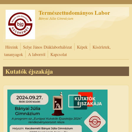
Ugrás a tartalomra
Természettudományos Labor
Bányai Júlia Gimnázium
Híreink
Selye János Diáklaborhálózat
Képek
Kísérletek,
tananyagok
A laborról
Kapcsolat
Kutatók éjszakája